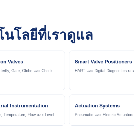
นโลยีที่เราดูแล
ion Valves
Smart Valve Positioners
tterfly, Gate, Globe และ Check
HART และ Digital Diagnostics ตาม
rial Instrumentation
Actuation Systems
e, Temperature, Flow และ Level
Pneumatic และ Electric Actuators