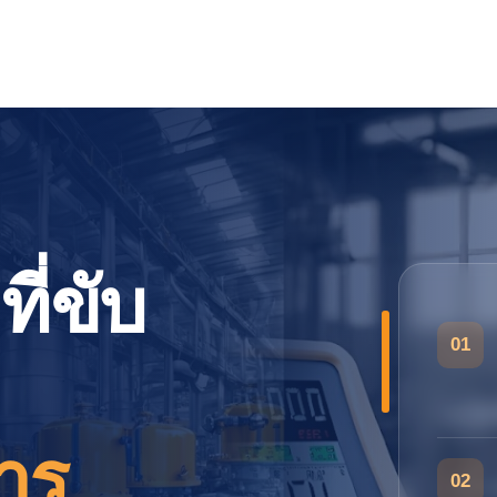
ี่ขับ
01
าร
02